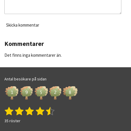
Skicka kommentar
Kommentarer
Det finns inga kommentarer än.
Antal besökare på sidan
1
2
3
4
5
S
O
k
m
s
s
s
s
s
i
35 röster
d
c
t
t
t
t
t
ö
k