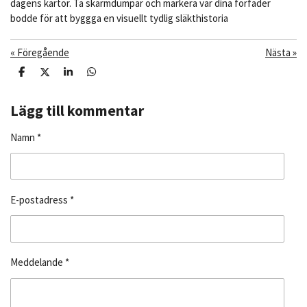
dagens kartor. Ta skärmdumpar och markera var dina förfäder
bodde för att byggga en visuellt tydlig släkthistoria
«
Föregående
Nästa
»
D
D
D
D
e
e
e
e
l
l
l
l
a
a
a
a
Lägg till kommentar
m
e
Namn *
d
s
i
g
E-postadress *
Meddelande *