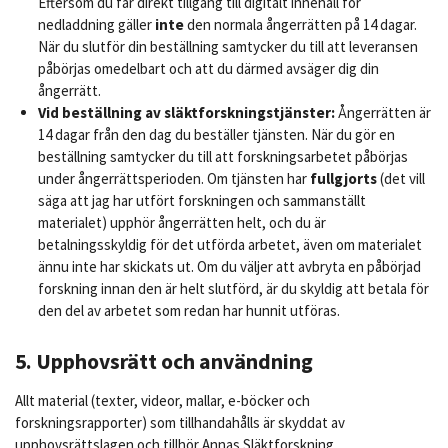
Eftersom du får direkt tillgång till digitalt innehåll för
nedladdning gäller
inte
den normala ångerrätten på 14 dagar.
När du slutför din beställning samtycker du till att leveransen
påbörjas omedelbart och att du därmed avsäger dig din
ångerrätt.
Vid beställning av släktforskningstjänster:
Ångerrätten är
14 dagar från den dag du beställer tjänsten. När du gör en
beställning samtycker du till att forskningsarbetet påbörjas
under ångerrättsperioden. Om tjänsten har
fullgjorts
(det vill
säga att jag har utfört forskningen och sammanställt
materialet) upphör ångerrätten helt, och du är
betalningsskyldig för det utförda arbetet, även om materialet
ännu inte har skickats ut. Om du väljer att avbryta en påbörjad
forskning innan den är helt slutförd, är du skyldig att betala för
den del av arbetet som redan har hunnit utföras.
5. Upphovsrätt och användning
Allt material (texter, videor, mallar, e-böcker och
forskningsrapporter) som tillhandahålls är skyddat av
upphovsrättslagen och tillhör Annas Släktforskning.