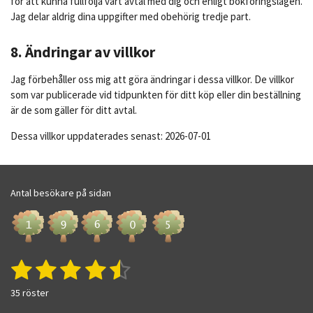
för att kunna fullfölja vårt avtal med dig och enligt bokföringslagen.
Jag delar aldrig dina uppgifter med obehörig tredje part.
8. Ändringar av villkor
Jag förbehåller oss mig att göra ändringar i dessa villkor. De villkor
som var publicerade vid tidpunkten för ditt köp eller din beställning
är de som gäller för ditt avtal.
Dessa villkor uppdaterades senast: 2026-07-01
Antal besökare på sidan
1
2
3
4
5
S
O
k
m
s
s
s
s
s
i
35 röster
d
c
ö