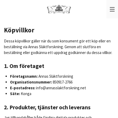
Hoppa
till
huvudinnehållet
Köpvillkor
Dessa köpvillkor gäller när du som konsument gör ett köp eller en
beställning via Annas Släktforskning. Genom att slutföra en
beställning eller godkänna ett uppdrag godkänner du dessa villkor.
1. Om företaget
Företagsnamn:
Annas Släktforskning
Organisationsnummer:
850917-2766
E-postadress:
info@annasslaktforskning.net
Säte:
Konga
2. Produkter, tjänster och leverans
Jag tillhandahåller både färdiga digitala produkter och