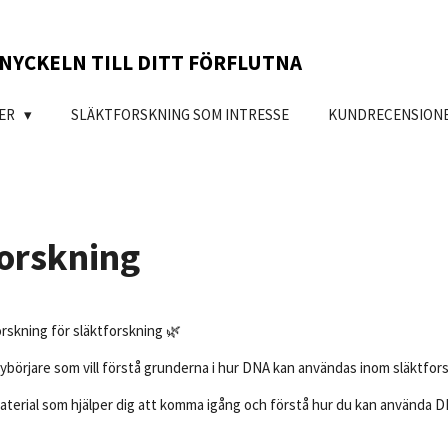
NYCKELN TILL DITT FÖRFLUTNA
TER
SLÄKTFORSKNING SOM INTRESSE
KUNDRECENSION
forskning
forskning för släktforskning 🌿
 nybörjare som vill förstå grunderna i hur DNA kan användas inom släktfor
aterial som hjälper dig att komma igång och förstå hur du kan använda D