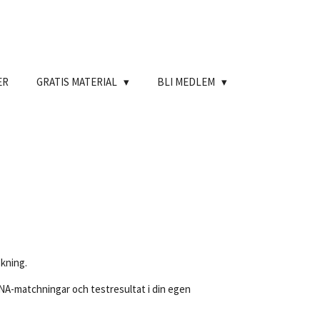
ER
GRATIS MATERIAL
BLI MEDLEM
skning.
NA-matchningar och testresultat i din egen