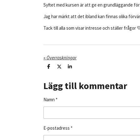
Syftet med kursen är att ge en grundläggande förs
Jag har märkt att det ibland kan finnas olika förvä
Tack till alla som visar intresse och ställer frågor 
«
Överraskningar
D
D
D
e
e
e
l
l
l
Lägg till kommentar
a
a
a
m
e
d
Namn *
s
i
g
E-postadress *