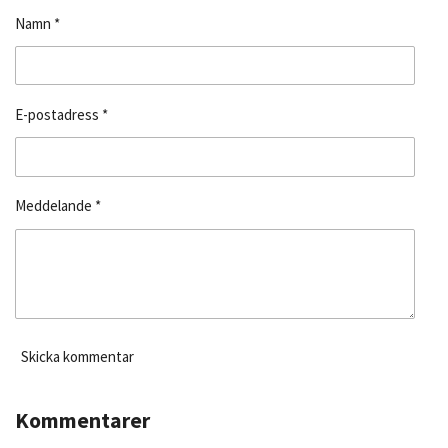
e
Namn *
d
s
i
g
E-postadress *
Meddelande *
Skicka kommentar
Kommentarer