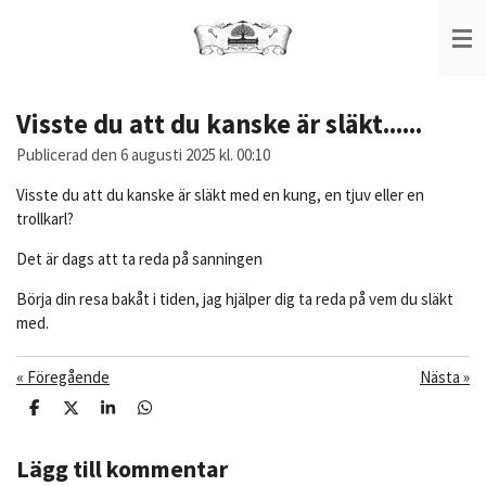
Hoppa
till
huvudinnehållet
Visste du att du kanske är släkt......
Publicerad den 6 augusti 2025 kl. 00:10
Visste du att du kanske är släkt med en kung, en tjuv eller en
trollkarl?
Det är dags att ta reda på sanningen
Börja din resa bakåt i tiden, jag hjälper dig ta reda på vem du släkt
med.
«
Föregående
Nästa
»
D
D
D
D
e
e
e
e
l
l
l
l
a
a
a
a
Lägg till kommentar
m