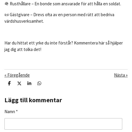
🪖 Rusthållare – En bonde som ansvarade för att hålla en soldat.
📜 Gästgivare – Drevs ofta av en person med rätt att bedriva
värdshusverksamhet.
Har du hittat ett yrke du inte förstår? Kommentera här så hjälper
jag dig att tolka det!
«
Föregående
Nästa
»
D
D
D
D
e
e
e
e
l
l
l
l
a
a
a
a
Lägg till kommentar
m
e
Namn *
d
s
i
g