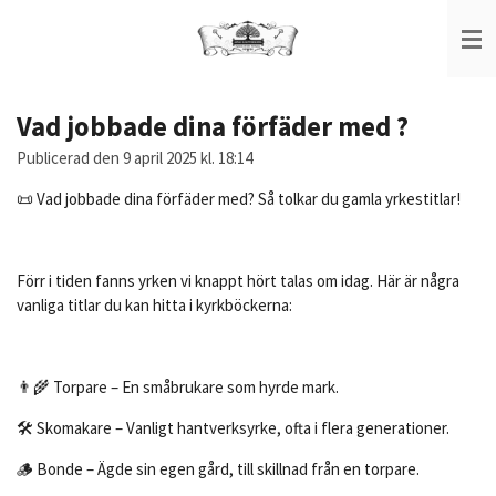
Hoppa
till
huvudinnehållet
Vad jobbade dina förfäder med ?
Publicerad den 9 april 2025 kl. 18:14
📜 Vad jobbade dina förfäder med? Så tolkar du gamla yrkestitlar!
Förr i tiden fanns yrken vi knappt hört talas om idag. Här är några
vanliga titlar du kan hitta i kyrkböckerna:
👨‍🌾 Torpare – En småbrukare som hyrde mark.
🛠️ Skomakare – Vanligt hantverksyrke, ofta i flera generationer.
🪵 Bonde – Ägde sin egen gård, till skillnad från en torpare.